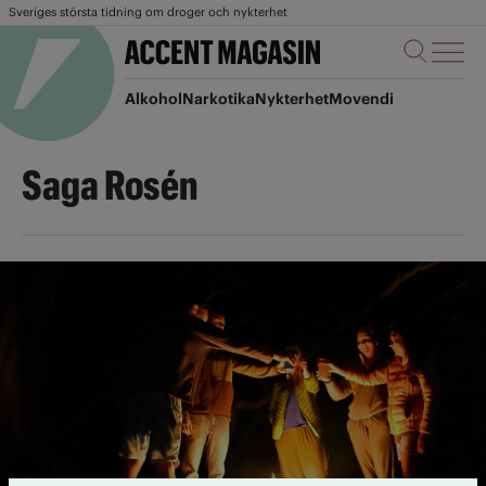
Sveriges största tidning om droger och nykterhet
Alkohol
Narkotika
Nykterhet
Movendi
Saga Rosén