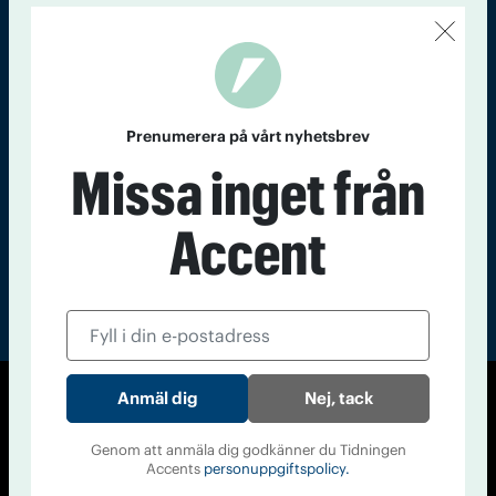
Kontakt
Om Tidningen
Tidningsarkiv
In English
Läs tidigare
nummer av
Prenumerera på vårt nyhetsbrev
Accent
Missa inget från
Accent
Nej, tack
© Tidningen Accent 2026
Cookiepolicy
Personuppgiftspolicy
Genom att anmäla dig godkänner du Tidningen
Accents
personuppgiftspolicy.