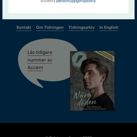
Accents
personuppgiftspolicy.
Kontakt
Om Tidningen
Tidningsarkiv
In English
Läs tidigare
nummer av
Accent