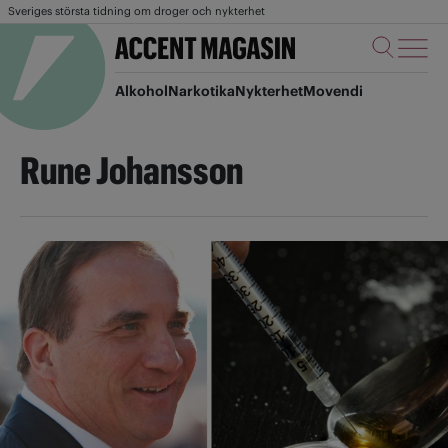
Sveriges största tidning om droger och nykterhet
Alkohol
Narkotika
Nykterhet
Movendi
Rune Johansson