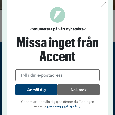
Spring till kongressen!
11 maj 2021
IOGT-NTO Atlet utmanar alla medlemmar att göra
Prenumerera på vårt nyhetsbrev
en Run Streak.
Missa inget från
Accent
Sveriges största tidning om droger och nykterhet
Tidningen Accent, A4, Bondegatan 21, 116 33 Stockholm
accent@iogt.se
Chefredaktör och ansvarig utgivare: Barbro Janson Lundkvist,
Nej, tack
barbro@a4.se.
Genom att anmäla dig godkänner du Tidningen
Accents
personuppgiftspolicy.