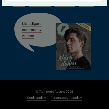
Kontakt
Om Tidningen
Tidningsarkiv
In English
Läs tidigare
nummer av
Accent
© Tidningen Accent 2026
Cookiepolicy
Personuppgiftspolicy