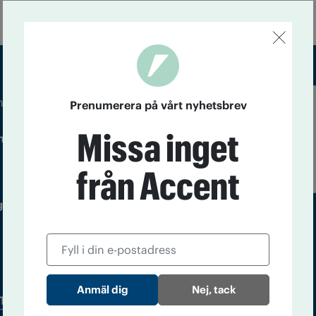
m droger och nykterhet
Prenumerera på vårt nyhetsbrev
Läs tidigare
Missa inget
ndegatan 21, 116 33 Stockholm
nummer av
Accent
från Accent
 utgivare: Barbro Janson Lundkvist,
Nej, tack
Tidningsarkiv
In English