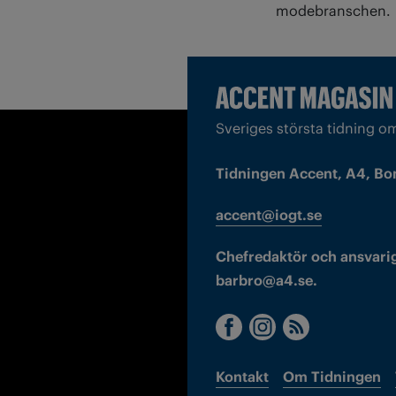
modebranschen.
Sveriges största tidning o
Tidningen Accent, A4, Bo
accent@iogt.se
Chefredaktör och ansvarig
barbro@a4.se.
Kontakt
Om Tidningen