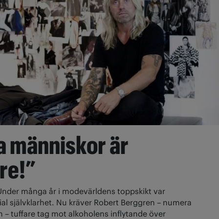
a människor är
re!”
Under många år i modevärldens toppskikt var
ial självklarhet. Nu kräver Robert Berggren – numera
 tuffare tag mot alkoholens inflytande över