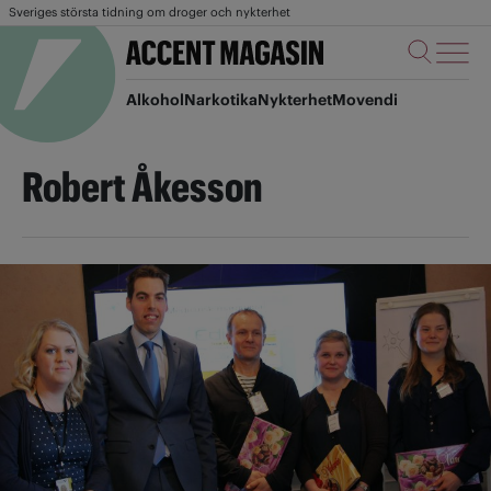
Sveriges största tidning om droger och nykterhet
Alkohol
Narkotika
Nykterhet
Movendi
Robert Åkesson