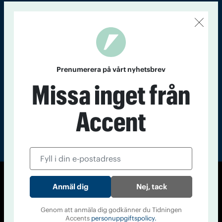
Kontakt
Om Tidningen
Tidningsarkiv
In English
Läs tidigare
nummer av
Prenumerera på vårt nyhetsbrev
Accent
Missa inget från
Accent
© Tidningen Accent 2026
Nej, tack
Cookiepolicy
Personuppgiftspolicy
Genom att anmäla dig godkänner du Tidningen
Accents
personuppgiftspolicy.