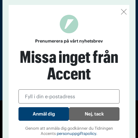
Kontakt
Om Tidningen
Tidningsarkiv
In English
Läs tidigare
nummer av
Prenumerera på vårt nyhetsbrev
Accent
Missa inget från
Accent
Nej, tack
© Tidningen Accent 2026
Cookiepolicy
Personuppgiftspolicy
Genom att anmäla dig godkänner du Tidningen
Accents
personuppgiftspolicy.