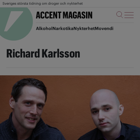
Sveriges största tidning om droger och nykterhet
Alkohol
Narkotika
Nykterhet
Movendi
Richard Karlsson