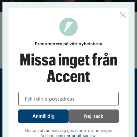
Vägen ut ur kriminaliteten
3 september 2014
Många av de unga som begår grova brott
och döms till inlåsning återfaller i kriminalitet. Det här vill
Process Kedjan ändra på. De stöttar unga kriminella till att
Prenumerera på vårt nyhetsbrev
bygga upp ett nytt liv. Accent har träffat Adam som vill ta sig
Missa inget från
ur kriminaliteten och Richard som finns vid hans sida.
Accent
Sveriges största tidning om droger och nykterhet
Tidningen Accent, A4, Bondegatan 21, 116 33 Stockholm
accent@iogt.se
Nej, tack
Chefredaktör och ansvarig utgivare: Barbro Janson Lundkvist,
barbro@a4.se.
Genom att anmäla dig godkänner du Tidningen
Accents
personuppgiftspolicy.