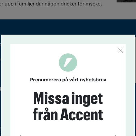
r upp i familjer där någon dricker för mycket.
m droger och nykterhet
Läs tidigare
ndegatan 21, 116 33 Stockholm
nummer av
Accent
Prenumerera på vårt nyhetsbrev
 utgivare: Barbro Janson Lundkvist,
Missa inget
från Accent
Tidningsarkiv
In English