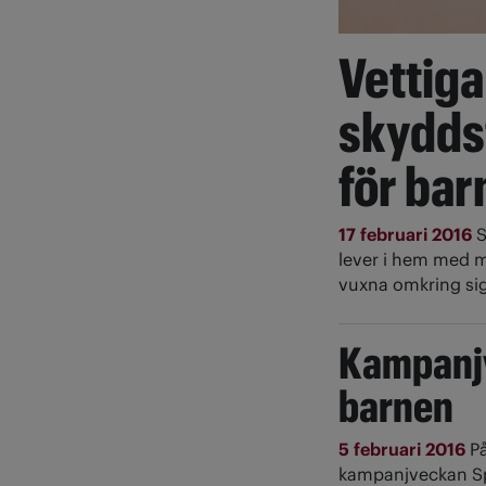
Vettiga
skydds
för ba
17 februari 2016
S
lever i hem med 
vuxna omkring sig
Kampanjv
barnen
5 februari 2016
På
kampanjveckan Spe