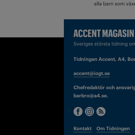
alla barn som växe
Sveriges största tidning o
Tidningen Accent, A4, Bo
accent@iogt.se
Chefredaktör och ansvarig
barbro@a4.se.
Kontakt
Om Tidningen