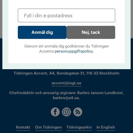
Turkiet stramar åt kring alkohol
24 juni 2013
Det turkiska parlamentet har godkänt en lag som
förbjuder alkoholreklam och ökar restriktionerna kring
alkoholförsäljningen.
Nej, tack
Genom att anmäla dig godkänner du Tidningen
Accents
personuppgiftspolicy.
Sveriges största tidning om droger och nykterhet
Tidningen Accent, A4, Bondegatan 21, 116 33 Stockholm
accent@iogt.se
Chefredaktör och ansvarig utgivare: Barbro Janson Lundkvist,
barbro@a4.se.
Kontakt
Om Tidningen
Tidningsarkiv
In English