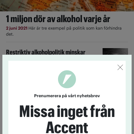
1 miljon dör av alkohol varje år
2 juni 2021
Här är tre exempel på politik som kan förhindra
det.
Restriktiv alkoholpolitik minskar
antalet självmord
15 februari 2017
Liberal alkoholpolitik leder till fler självmord.
Åtgärder som minskar konsumtionen minskar
självmordsfrekvensen.
Prenumerera på vårt nyhetsbrev
Tidigare stängning minskade våldet
Missa inget från
3 mars 2014
I Newcastle i Australien har våldet minskat
Accent
sedan en ny lag tvingat pubarna att stänga tidigare.