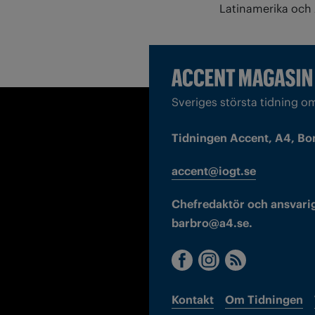
Latinamerika och 
Sveriges största tidning o
Tidningen Accent, A4, Bo
accent@iogt.se
Chefredaktör och ansvarig
barbro@a4.se.
Kontakt
Om Tidningen