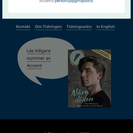
Accents
personuppgiftspolicy.
Kontakt
Om Tidningen
Tidningsarkiv
In English
Läs tidigare
nummer av
Accent