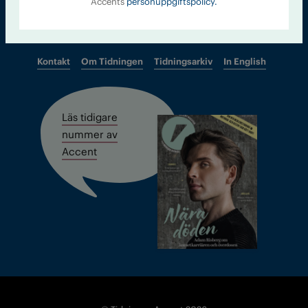
Accents
personuppgiftspolicy.
Kontakt
Om Tidningen
Tidningsarkiv
In English
Läs tidigare
nummer av
Accent