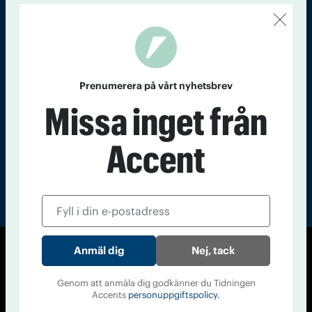
Kontakt
Om Tidningen
Tidningsarkiv
In English
Läs tidigare
nummer av
Prenumerera på vårt nyhetsbrev
Accent
Missa inget från
Accent
Nej, tack
© Tidningen Accent 2026
Cookiepolicy
Personuppgiftspolicy
Genom att anmäla dig godkänner du Tidningen
Accents
personuppgiftspolicy.