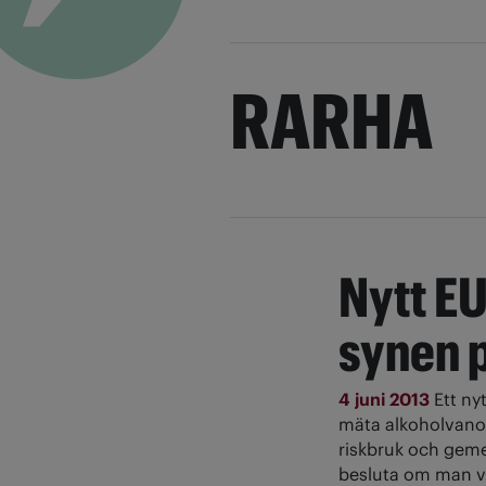
RARHA
Nytt E
synen p
4 juni 2013
Ett ny
mäta alkoholvan
riskbruk och geme
besluta om man vil