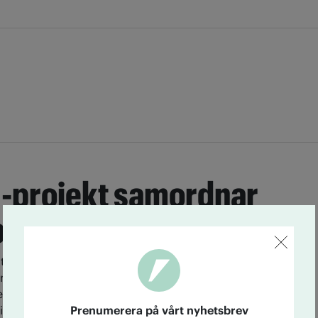
U-projekt samordnar
å alkohol
tt EU-projekt ska hitta en gemensam metod för att
or, ta fram gemensamma rekommendationer om
nsam definition av ett standardglas. I höst ska EU
Prenumerera på vårt nyhetsbrev
l avsätta medel för projektet som i så fall startar i