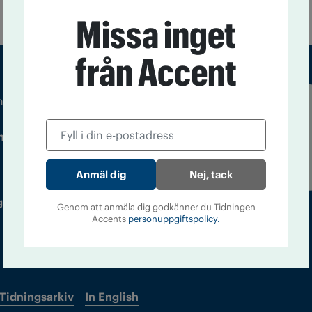
Missa inget
från Accent
m droger och nykterhet
Läs tidigare
ndegatan 21, 116 33 Stockholm
nummer av
Accent
Nej, tack
 utgivare: Barbro Janson Lundkvist,
Genom att anmäla dig godkänner du Tidningen
Accents
personuppgiftspolicy.
Tidningsarkiv
In English