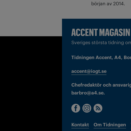
början av 2014.
Sveriges största tidning o
Tidningen Accent, A4, Bo
accent@iogt.se
Chefredaktör och ansvarig
barbro@a4.se.
Kontakt
Om Tidningen