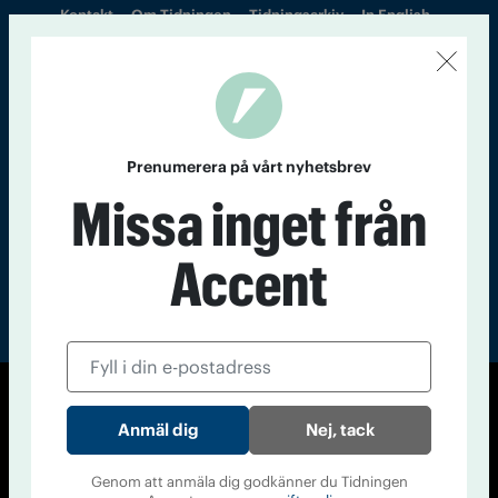
Kontakt
Om Tidningen
Tidningsarkiv
In English
Läs tidigare
nummer av
Accent
Prenumerera på vårt nyhetsbrev
Missa inget från
Accent
© Tidningen Accent 2026
Nej, tack
Cookiepolicy
Personuppgiftspolicy
Genom att anmäla dig godkänner du Tidningen