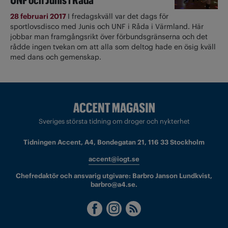
UNF och Junis i Råda
28 februari 2017
I fredagskväll var det dags för
sportlovsdisco med Junis och UNF i Råda i Värmland. Här
jobbar man framgångsrikt över förbundsgränserna och det
rådde ingen tvekan om att alla som deltog hade en ösig kväll
med dans och gemenskap.
Sveriges största tidning om droger och nykterhet
Tidningen Accent, A4, Bondegatan 21, 116 33 Stockholm
accent@iogt.se
Chefredaktör och ansvarig utgivare: Barbro Janson Lundkvist,
barbro@a4.se.