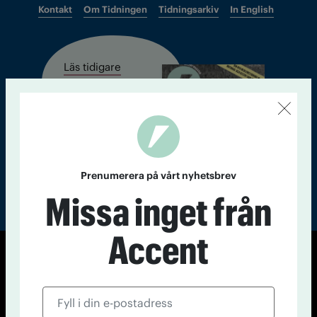
Kontakt
Om Tidningen
Tidningsarkiv
In English
Läs tidigare
nummer av
Accent
Prenumerera på vårt nyhetsbrev
Missa inget från
Accent
© Tidningen Accent 2026
Cookiepolicy
Personuppgiftspolicy