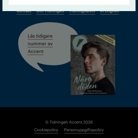
Kontakt
Om Tidningen
Tidningsarkiv
In English
Läs tidigare
nummer av
Accent
© Tidningen Accent 2026
Cookiepolicy
Personuppgiftspolicy