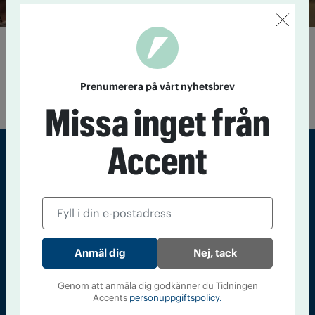
Eldstorm över Valborg
26 april 2019
Stockholm Straight edge ordnar nykter
valborgsfest, och försöker skapa nya traditioner – som
Prenumerera på vårt nyhetsbrev
motvikt till en annars alkoholcentrerad högtid.
Missa inget från
Accent
Sveriges största tidning om droger och nykterhet
Tidningen Accent, A4, Bondegatan 21, 116 33 Stockholm
accent@iogt.se
Nej, tack
Chefredaktör och ansvarig utgivare: Barbro Janson Lundkvist,
barbro@a4.se.
Genom att anmäla dig godkänner du Tidningen
Accents
personuppgiftspolicy.