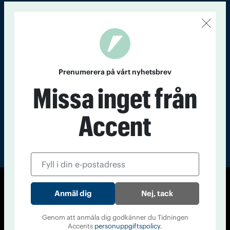
Kontakt
Om Tidningen
Tidningsarkiv
In English
Läs tidigare
nummer av
Prenumerera på vårt nyhetsbrev
Accent
Missa inget från
Accent
© Tidningen Accent 2026
Nej, tack
Cookiepolicy
Personuppgiftspolicy
Genom att anmäla dig godkänner du Tidningen
Accents
personuppgiftspolicy.