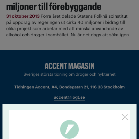
miljoner till förebyggande
31 oktober 2013
Förra året delade Statens Folkhälsoinstitut
på uppdrag av regeringen ut cirka 40 miljoner i bidrag till
olika projekt som arbetar med att minska användande av
alkohol och droger i samhället. Nu är det dags att söka igen.
Sveriges största tidning om droger och nykterhet
Tidningen Accent, A4, Bondegatan 21, 116 33 Stockholm
accent@iogt.se
Chefredaktör och ansvarig utgivare: Barbro Janson Lundkvist,
barbro@a4.se.