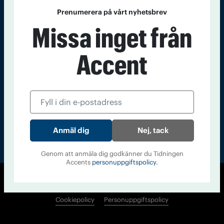
Kontakt
Om Tidningen
Tidningsarkiv
In English
Prenumerera på vårt nyhetsbrev
Missa inget från
Läs tidigare
Accent
nummer av
Accent
Nej, tack
Genom att anmäla dig godkänner du Tidningen
Accents
personuppgiftspolicy.
© Tidningen Accent 2026
Cookiepolicy
Personuppgiftspolicy