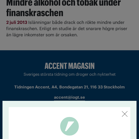
Mindre alkohol och tobak under
finanskraschen
2 juli 2013
Islänningar både drack och rökte mindre under
finanskraschen. Enligt en studie är det snarare högre priser
än lägre inkomster som är orsaken.
Sveriges största tidning om droger och nykterhet
Tidningen Accent, A4, Bondegatan 21, 116 33 Stockholm
accent@iogt.se
Chefredaktör och ansvarig utgivare: Barbro Janson Lundkvist,
barbro@a4.se.