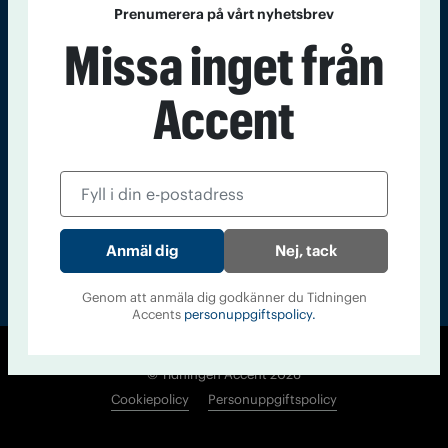
Prenumerera på vårt nyhetsbrev
Kontakt
Om Tidningen
Tidningsarkiv
In English
Missa inget från
Läs tidigare
Accent
nummer av
Accent
Nej, tack
Genom att anmäla dig godkänner du Tidningen
Accents
personuppgiftspolicy.
© Tidningen Accent 2026
Cookiepolicy
Personuppgiftspolicy