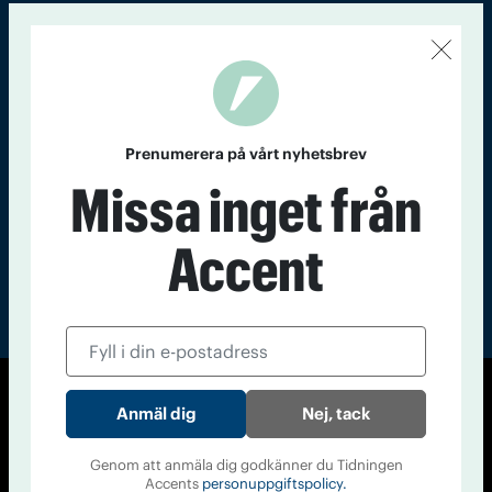
Kontakt
Om Tidningen
Tidningsarkiv
In English
Läs tidigare
nummer av
Prenumerera på vårt nyhetsbrev
Accent
Missa inget från
Accent
© Tidningen Accent 2026
Nej, tack
Cookiepolicy
Personuppgiftspolicy
Genom att anmäla dig godkänner du Tidningen
Accents
personuppgiftspolicy.