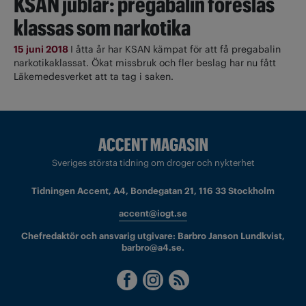
KSAN jublar: pregabalin föreslås
klassas som narkotika
15 juni 2018
I åtta år har KSAN kämpat för att få pregabalin
narkotikaklassat. Ökat missbruk och fler beslag har nu fått
Läkemedesverket att ta tag i saken.
Sveriges största tidning om droger och nykterhet
Tidningen Accent, A4, Bondegatan 21, 116 33 Stockholm
accent@iogt.se
Chefredaktör och ansvarig utgivare: Barbro Janson Lundkvist,
barbro@a4.se.