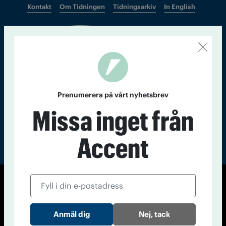
Kontakt
Om Tidningen
Tidningsarkiv
In English
Läs tidigare
nummer av
Accent
Prenumerera på vårt nyhetsbrev
Missa inget från
Accent
© Tidningen Accent 2026
Cookiepolicy
Personuppgiftspolicy
Nej, tack