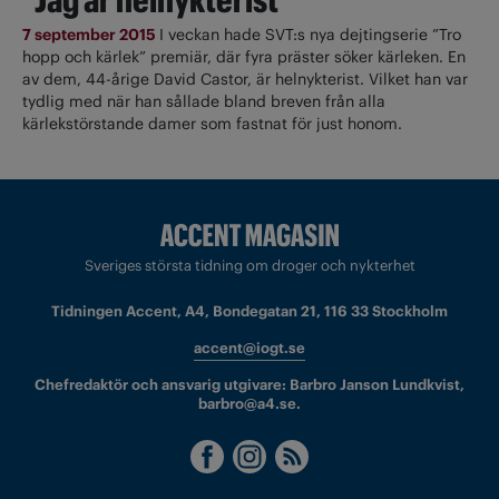
7 september 2015
I veckan hade SVT:s nya dejtingserie ”Tro
hopp och kärlek” premiär, där fyra präster söker kärleken. En
av dem, 44-årige David Castor, är helnykterist. Vilket han var
tydlig med när han sållade bland breven från alla
kärlekstörstande damer som fastnat för just honom.
Sveriges största tidning om droger och nykterhet
Tidningen Accent, A4, Bondegatan 21, 116 33 Stockholm
accent@iogt.se
Chefredaktör och ansvarig utgivare: Barbro Janson Lundkvist,
barbro@a4.se.