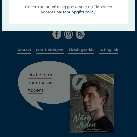
accent@iogt.se
Genom att anmäla dig godkänner du Tidningen
Accents
personuppgiftspolicy.
Chefredaktör och ansvarig utgivare: Barbro Janson Lundkvist,
barbro@a4.se.
Kontakt
Om Tidningen
Tidningsarkiv
In English
Läs tidigare
nummer av
Accent