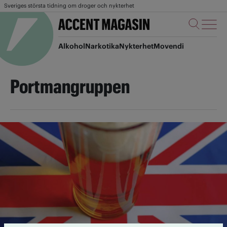
Sveriges största tidning om droger och nykterhet
Alkohol
Narkotika
Nykterhet
Movendi
Portmangruppen