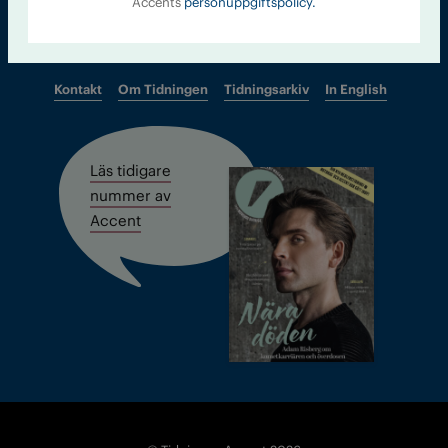
Accents
personuppgiftspolicy.
Kontakt
Om Tidningen
Tidningsarkiv
In English
Läs tidigare
nummer av
Accent