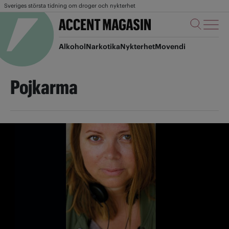
Sveriges största tidning om droger och nykterhet
Alkohol
Narkotika
Nykterhet
Movendi
Pojkarma