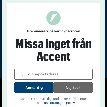
Kontakt
Om Tidningen
Tidningsarkiv
In English
Läs tidigare
nummer av
Prenumerera på vårt nyhetsbrev
Accent
Missa inget från
Accent
Nej, tack
© Tidningen Accent 2026
Cookiepolicy
Personuppgiftspolicy
Genom att anmäla dig godkänner du Tidningen
Accents
personuppgiftspolicy.