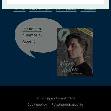
Kontakt
Om Tidningen
Tidningsarkiv
In English
Läs tidigare
nummer av
Accent
© Tidningen Accent 2026
Cookiepolicy
Personuppgiftspolicy