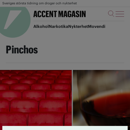
Sveriges största tidning om droger och nykterhet
Alkohol
Narkotika
Nykterhet
Movendi
Pinchos