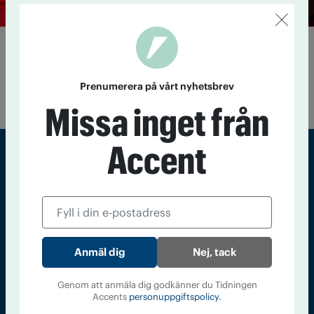
Vill servera vin på familjebio
10 november 2017
Barnfamiljer är Biostaden i Nyköpings
främsta målgrupp. Nu vill Biostaden erbjuda matservering
Prenumerera på vårt nyhetsbrev
med alkohol i salongen.
Missa inget från
Accent
Sveriges största tidning om droger och nykterhet
Tidningen Accent, A4, Bondegatan 21, 116 33 Stockholm
accent@iogt.se
Nej, tack
Chefredaktör och ansvarig utgivare: Barbro Janson Lundkvist,
barbro@a4.se.
Genom att anmäla dig godkänner du Tidningen
Accents
personuppgiftspolicy.