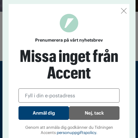
Cannabis kan störa läkemedels
effekt
1 september 2022
Utebliven effekt, förgiftningsrisk och mer
Prenumerera på vårt nyhetsbrev
biverkningar kan bero på att patienten använder cannabis.
Missa inget från
Accent
Sveriges största tidning om droger och nykterhet
Tidningen Accent, A4, Bondegatan 21, 116 33 Stockholm
accent@iogt.se
Nej, tack
Chefredaktör och ansvarig utgivare: Barbro Janson Lundkvist,
barbro@a4.se.
Genom att anmäla dig godkänner du Tidningen
Accents
personuppgiftspolicy.