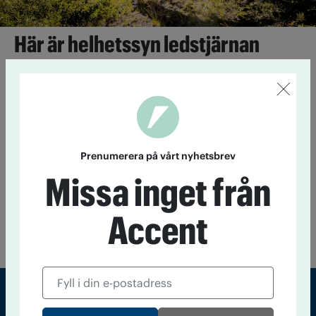
Här är helhetssyn ledstjärnan
6 november 2017
För 100 år sedan köpte IOGT-NTO-
föreningen några hyreslägenheter i Falun för att finansiera
lokaler till logen. I dag driver de en folkpark, ett socialt
företag och ett stödboende. Målet är att skapa en rörelse
som ser till hela människan.
Prenumerera på vårt nyhetsbrev
Årets medlem i IOGT-NTO – här är de
Missa inget från
nominerade
22 juni 2017
Just nu laddar åtta nominerade medlemmar inför
Accent
omröstningen av Årets medlem 2017. De ingår i tre
kategorier: eldsjäl, utmanare och kämpe.