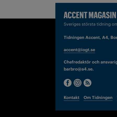
Sveriges största tidning o
Tidningen Accent, A4, Bo
accent@iogt.se
Chefredaktör och ansvarig
barbro@a4.se.
Kontakt
Om Tidningen