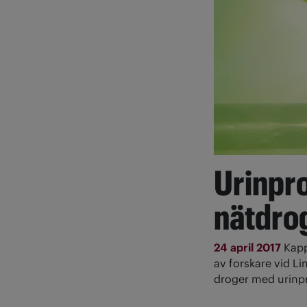
Urinpro
nätdro
24 april 2017
Kapp
av forskare vid Li
droger med urinp