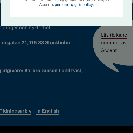
Accents
personuppgiftspolicy.
m droger och nykterhet
Läs tidigare
ndegatan 21, 116 33 Stockholm
nummer av
Accent
 utgivare: Barbro Janson Lundkvist,
Tidningsarkiv
In English