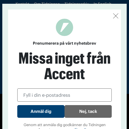
Kontakt
Om Tidningen
Tidningsarkiv
In English
Läs tidigare
nummer av
Accent
Prenumerera på vårt nyhetsbrev
Missa inget från
Accent
© Tidningen Accent 2026
Nej, tack
Cookiepolicy
Personuppgiftspolicy
Genom att anmäla dig godkänner du Tidningen