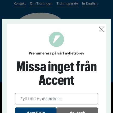
Kontakt
Om Tidningen
Tidningsarkiv
In English
Läs tidigare
nummer av
Accent
Prenumerera på vårt nyhetsbrev
Missa inget från
Accent
© Tidningen Accent 2026
Cookiepolicy
Personuppgiftspolicy
Nej, tack