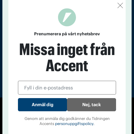
Kontakt
Om Tidningen
Tidningsarkiv
In English
Läs tidigare
Prenumerera på vårt nyhetsbrev
nummer av
Missa inget från
Accent
Accent
Nej, tack
© Tidningen Accent 2026
Genom att anmäla dig godkänner du Tidningen
Cookiepolicy
Personuppgiftspolicy
Accents
personuppgiftspolicy.