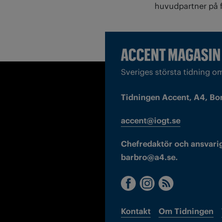
huvudpartner på f
Sveriges största tidning o
Tidningen Accent, A4, Bo
accent@iogt.se
Chefredaktör och ansvarig
barbro@a4.se.
Kontakt
Om Tidningen