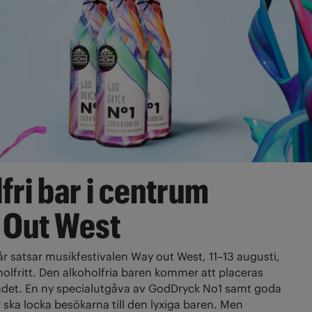
fri bar i centrum
 Out West
 år satsar musikfestivalen Way out West, 11–13 augusti,
olfritt. Den alkoholfria baren kommer att placeras
rådet. En ny specialutgåva av GodDryck No1 samt goda
r ska locka besökarna till den lyxiga baren. Men