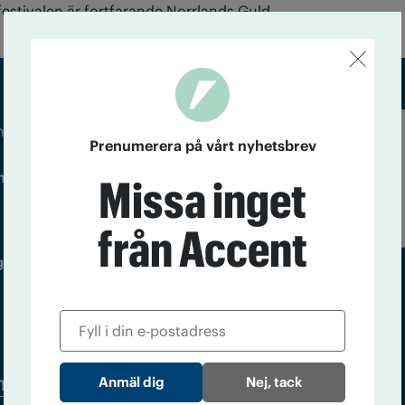
estivalen är fortfarande Norrlands Guld.
m droger och nykterhet
Prenumerera på vårt nyhetsbrev
Läs tidigare
ndegatan 21, 116 33 Stockholm
nummer av
Missa inget
Accent
från Accent
 utgivare: Barbro Janson Lundkvist,
Nej, tack
Tidningsarkiv
In English