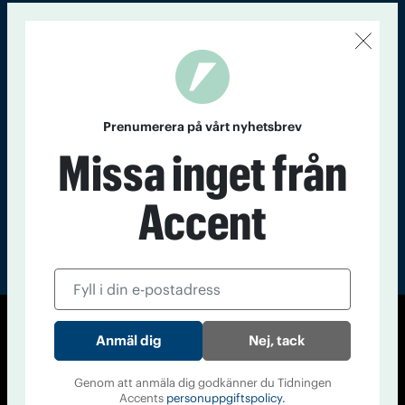
Kontakt
Om Tidningen
Tidningsarkiv
In English
Läs tidigare
nummer av
Prenumerera på vårt nyhetsbrev
Accent
Missa inget från
Accent
© Tidningen Accent 2026
Nej, tack
Cookiepolicy
Personuppgiftspolicy
Genom att anmäla dig godkänner du Tidningen
Accents
personuppgiftspolicy.