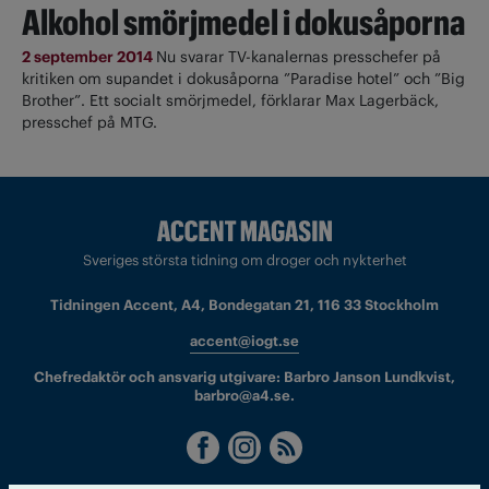
Alkohol smörjmedel i dokusåporna
2 september 2014
Nu svarar TV-kanalernas presschefer på
kritiken om supandet i dokusåporna ”Paradise hotel” och ”Big
Brother”. Ett socialt smörjmedel, förklarar Max Lagerbäck,
presschef på MTG.
Sveriges största tidning om droger och nykterhet
Tidningen Accent, A4, Bondegatan 21, 116 33 Stockholm
accent@iogt.se
Chefredaktör och ansvarig utgivare: Barbro Janson Lundkvist,
barbro@a4.se.