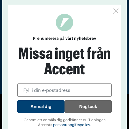
Kontakt
Om Tidningen
Tidningsarkiv
In English
Läs tidigare
nummer av
Prenumerera på vårt nyhetsbrev
Accent
Missa inget från
Accent
Nej, tack
© Tidningen Accent 2026
Cookiepolicy
Personuppgiftspolicy
Genom att anmäla dig godkänner du Tidningen
Accents
personuppgiftspolicy.