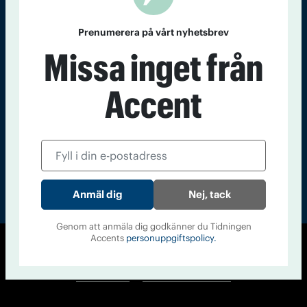
Kontakt
Om Tidningen
Tidningsarkiv
In English
Prenumerera på vårt nyhetsbrev
Missa inget från
Läs tidigare
nummer av
Accent
Accent
Nej, tack
Genom att anmäla dig godkänner du Tidningen
Accents
personuppgiftspolicy.
© Tidningen Accent 2026
Cookiepolicy
Personuppgiftspolicy