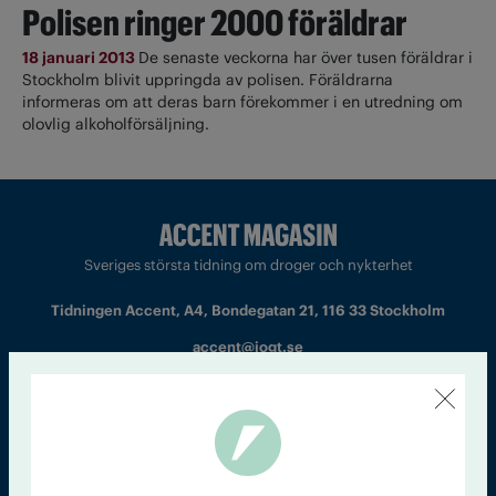
Polisen ringer 2000 föräldrar
18 januari 2013
De senaste veckorna har över tusen föräldrar i
Stockholm blivit uppringda av polisen. Föräldrarna
informeras om att deras barn förekommer i en utredning om
olovlig alkoholförsäljning.
Sveriges största tidning om droger och nykterhet
Tidningen Accent, A4, Bondegatan 21, 116 33 Stockholm
accent@iogt.se
Chefredaktör och ansvarig utgivare: Barbro Janson Lundkvist,
barbro@a4.se.