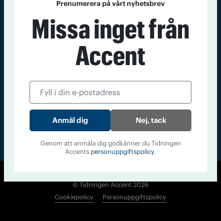
Prenumerera på vårt nyhetsbrev
Kontakt
Om Tidningen
Tidningsarkiv
In English
Missa inget från
Accent
Läs tidigare
nummer av
Accent
Nej, tack
Genom att anmäla dig godkänner du Tidningen
Accents
personuppgiftspolicy.
© Tidningen Accent 2026
Cookiepolicy
Personuppgiftspolicy