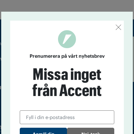
m droger och nykterhet
Läs tidigare
Prenumerera på vårt nyhetsbrev
ndegatan 21, 116 33 Stockholm
nummer av
Accent
Missa inget
från Accent
 utgivare: Barbro Janson Lundkvist,
Tidningsarkiv
In English