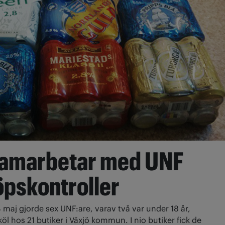
samarbetar med UNF
öpskontroller
 maj gjorde sex UNF:are, varav två var under 18 år,
köl hos 21 butiker i Växjö kommun. I nio butiker fick de