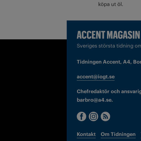
köpa ut öl.
Sveriges största tidning o
Tidningen Accent, A4, Bo
accent@iogt.se
Chefredaktör och ansvarig
barbro@a4.se.
Kontakt
Om Tidningen