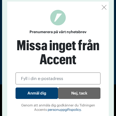
Kontakt
Om Tidningen
Tidningsarkiv
In English
Läs tidigare
nummer av
Prenumerera på vårt nyhetsbrev
Accent
Missa inget från
Accent
Nej, tack
© Tidningen Accent 2026
Cookiepolicy
Personuppgiftspolicy
Genom att anmäla dig godkänner du Tidningen
Accents
personuppgiftspolicy.