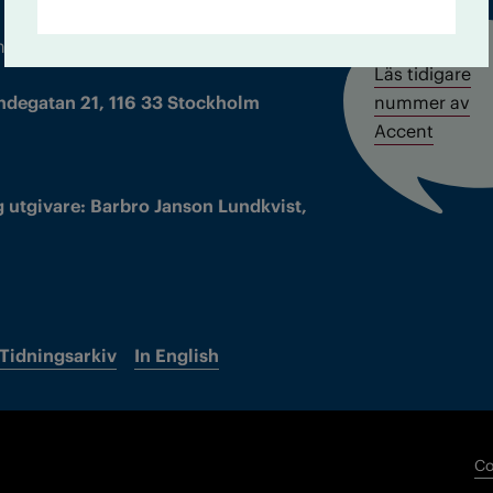
m droger och nykterhet
Läs tidigare
ndegatan 21, 116 33 Stockholm
nummer av
Accent
 utgivare: Barbro Janson Lundkvist,
Tidningsarkiv
In English
Co