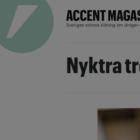
Sveriges största tidning om droger 
Nyktra t