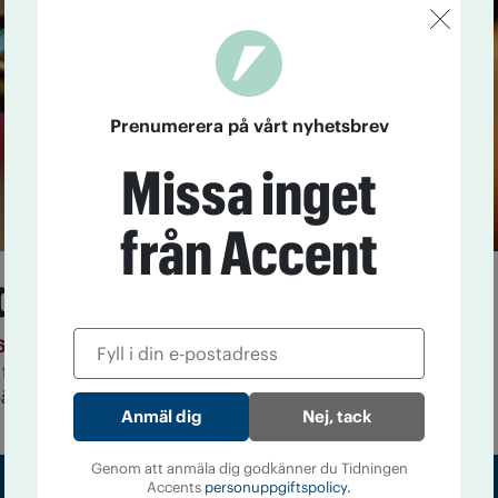
Prenumerera på vårt nyhetsbrev
Missa inget
från Accent
dricker inte unga
6
De unga dricker inte som generationer tidigare har
 forskare ta reda på varför, vad de unga gör i stället
är för folkhälsan.
Nej, tack
Genom att anmäla dig godkänner du Tidningen
Accents
personuppgiftspolicy.