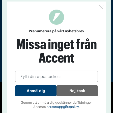
Kontakt
Om Tidningen
Tidningsarkiv
In English
Läs tidigare
nummer av
Prenumerera på vårt nyhetsbrev
Accent
Missa inget från
Accent
Nej, tack
© Tidningen Accent 2026
Cookiepolicy
Personuppgiftspolicy
Genom att anmäla dig godkänner du Tidningen
Accents
personuppgiftspolicy.