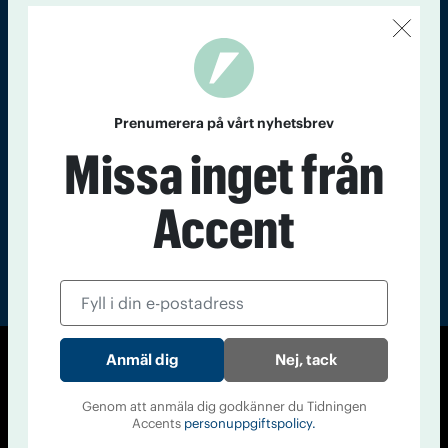
Kontakt
Om Tidningen
Tidningsarkiv
In English
Läs tidigare
nummer av
Prenumerera på vårt nyhetsbrev
Accent
Missa inget från
Accent
Nej, tack
© Tidningen Accent 2026
Cookiepolicy
Personuppgiftspolicy
Genom att anmäla dig godkänner du Tidningen
Accents
personuppgiftspolicy.