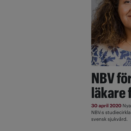
NBV fö
läkare 
30 april 2020
Nyan
NBV:s studiecirkla
svensk sjukvård.