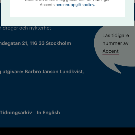
Accents
personuppgiftspolicy.
m droger och nykterhet
Läs tidigare
ndegatan 21, 116 33 Stockholm
nummer av
Accent
 utgivare: Barbro Janson Lundkvist,
Tidningsarkiv
In English