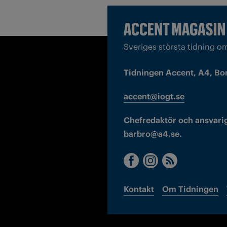
Sveriges största tidning o
Tidningen Accent, A4, Bo
accent@iogt.se
Chefredaktör och ansvarig
barbro@a4.se.
Kontakt
Om Tidningen