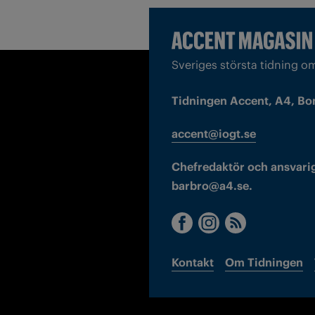
Sveriges största tidning o
Tidningen Accent, A4, Bo
accent@iogt.se
Chefredaktör och ansvarig
barbro@a4.se.
Kontakt
Om Tidningen