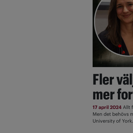
Fler vä
mer fo
17 april 2024
Allt
Men det behövs me
University of York