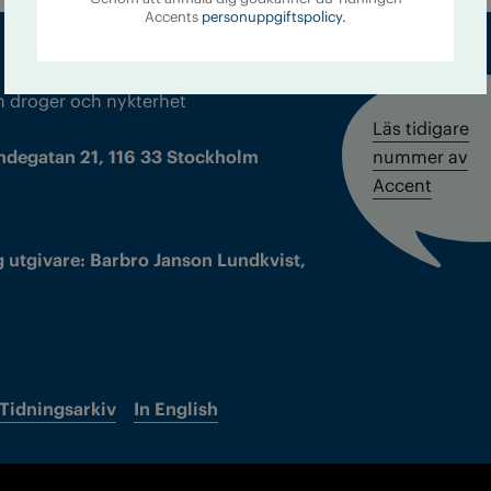
Accents
personuppgiftspolicy.
m droger och nykterhet
Läs tidigare
ndegatan 21, 116 33 Stockholm
nummer av
Accent
 utgivare: Barbro Janson Lundkvist,
Tidningsarkiv
In English