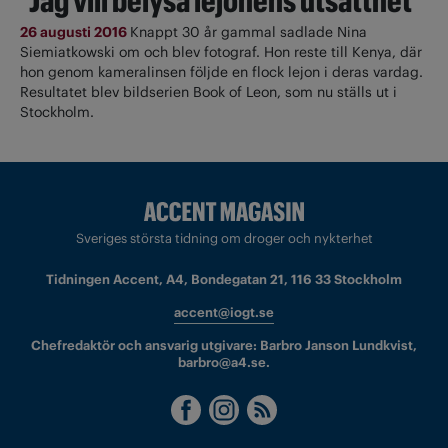
"Jag vill belysa lejonens utsatthet"
26 augusti 2016
Knappt 30 år gammal sadlade Nina
Siemiatkowski om och blev fotograf. Hon reste till Kenya, där
hon genom kameralinsen följde en flock lejon i deras vardag.
Resultatet blev bildserien Book of Leon, som nu ställs ut i
Stockholm.
Sveriges största tidning om droger och nykterhet
Tidningen Accent, A4, Bondegatan 21, 116 33 Stockholm
accent@iogt.se
Chefredaktör och ansvarig utgivare: Barbro Janson Lundkvist,
barbro@a4.se.