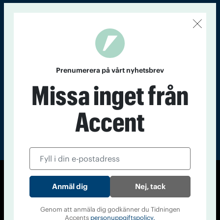
Kontakt
Om Tidningen
Tidningsarkiv
In English
Läs tidigare
nummer av
Prenumerera på vårt nyhetsbrev
Accent
Missa inget från
Accent
© Tidningen Accent 2026
Nej, tack
Cookiepolicy
Personuppgiftspolicy
Genom att anmäla dig godkänner du Tidningen
Accents
personuppgiftspolicy.