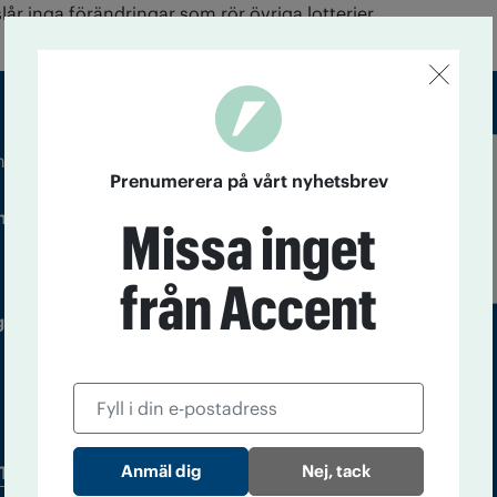
år inga förändringar som rör övriga lotterier.
m droger och nykterhet
Prenumerera på vårt nyhetsbrev
Läs tidigare
ndegatan 21, 116 33 Stockholm
nummer av
Missa inget
Accent
från Accent
 utgivare: Barbro Janson Lundkvist,
Nej, tack
Tidningsarkiv
In English