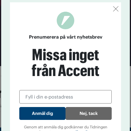
Prenumerera på vårt nyhetsbrev
Missa inget
från Accent
våld när krogen
 tidigt?
är finns en tydlig före- och efter-period att
 Mats Ekman, Karlstads universitet.
Nej, tack
Genom att anmäla dig godkänner du Tidningen